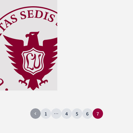
1
…
4
5
6
7