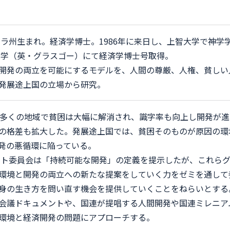
ララ州生まれ。経済学博士。1986年に来日し、上智大学で神学
ー大学（英・グラスゴー）にて経済学博士号取得。
開発の両立を可能にするモデルを、人間の尊厳、人権、貧しい
発展途上国の立場から研究。
の多くの地域で貧困は大幅に解消され、識字率も向上し開発が
の格差も拡大した。発展途上国では、貧困そのものが原因の環
発の悪循環に陥っている。
ラント委員会は「持続可能な開発」の定義を提示したが、これら
環境と開発の両立への新たな提案をしていく力をゼミを通して
身の生き方を問い直す機会を提供していくことをねらいとする
会議ドキュメントや、国連が提唱する人間開発や国連ミレニア
環境と経済開発の問題にアプローチする。