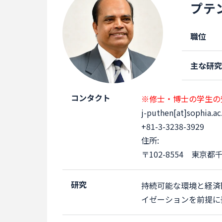
プテ
職位
主な研
コンタクト
※修士・博士の学生の
j-puthen[at]sophia.ac
+81-3-3238-3929
住所:
〒102-8554 東京
研究
持続可能な環境と経済
イゼーションを前提に