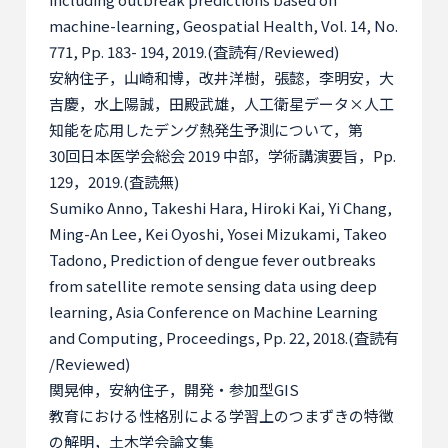
machine-learning, Geospatial Health, Vol. 14, No.
771, Pp. 183- 194, 2019.(
査読有
/Reviewed)
安納住子，山崎和博，改井洋樹，張懿，李明安，大
吉慶，水上陽誠，田殿武雄，人工衛星データ×人工
知能を応用したデング熱発生予測について，第
30
回日本医学会総会
2019
中部，学術講演要旨，
Pp.
129
，
2019.(
査読無
)
Sumiko Anno, Takeshi Hara, Hiroki Kai, Yi Chang,
Ming-An Lee, Kei Oyoshi, Yosei Mizukami, Takeo
Tadono, Prediction of dengue fever outbreaks
from satellite remote sensing data using deep
learning, Asia Conference on Machine Learning
and Computing, Proceedings, Pp. 22, 2018.(
査読有
/Reviewed)
関晃伸，安納住子，開発・参加型
GIS
教育における性格別による学習上のつまずきの特徴
の解明，土木学会論文集