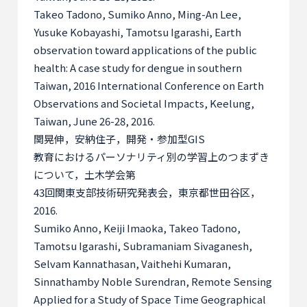
Takeo Tadono, Sumiko Anno, Ming-An Lee,
Yusuke Kobayashi, Tamotsu Igarashi, Earth
observation toward applications of the public
health: A case study for dengue in southern
Taiwan, 2016 International Conference on Earth
Observations and Societal Impacts, Keelung,
Taiwan, June 26-28, 2016.
関晃伸，安納住子，開発・参加型
GIS
教育におけるパーソナリティ別の学習上のつまずき
について，土木学会第
43
回関東支部技術研究発表会，東京都世田谷区，
2016.
Sumiko Anno, Keiji Imaoka, Takeo Tadono,
Tamotsu Igarashi, Subramaniam Sivaganesh,
Selvam Kannathasan, Vaithehi Kumaran,
Sinnathamby Noble Surendran, Remote Sensing
Applied for a Study of Space Time Geographical