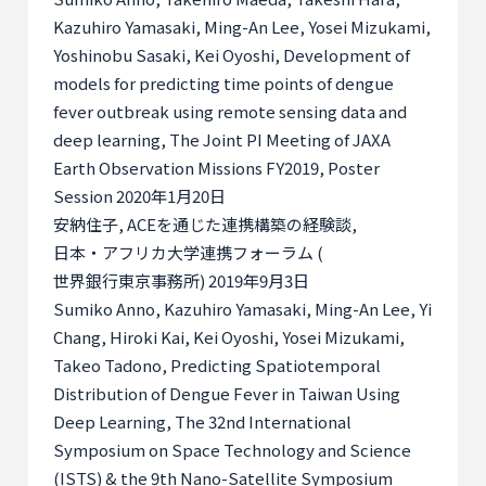
Kazuhiro Yamasaki, Ming-An Lee, Yosei Mizukami,
Yoshinobu Sasaki, Kei Oyoshi, Development of
models for predicting time points of dengue
fever outbreak using remote sensing data and
deep learning, The Joint PI Meeting of JAXA
Earth Observation Missions FY2019, Poster
Session 2020
年
1
月
20
日
安納住子
, ACE
を通じた連携構築の経験談
,
日本・アフリカ大学連携フォーラム
(
世界銀行東京事務所
) 2019
年
9
月
3
日
Sumiko Anno, Kazuhiro Yamasaki, Ming-An Lee, Yi
Chang, Hiroki Kai, Kei Oyoshi, Yosei Mizukami,
Takeo Tadono, Predicting Spatiotemporal
Distribution of Dengue Fever in Taiwan Using
Deep Learning, The 32nd International
Symposium on Space Technology and Science
(ISTS) & the 9th Nano-Satellite Symposium