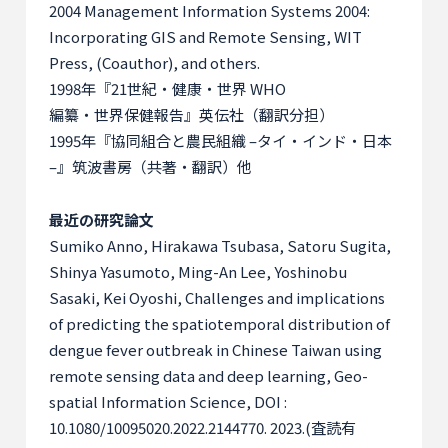
2004 Management Information Systems 2004:
Incorporating GIS and Remote Sensing, WIT
Press, (Coauthor), and others.
1998
年『
21
世紀・健康・世界
WHO
編纂・世界保健報告』英伝社（翻訳分担）
1995
年『協同組合と農民組織
–
タイ・インド・日本
–
』筑波書房（共著・翻訳）他
最近の研究論文
Sumiko Anno, Hirakawa Tsubasa, Satoru Sugita,
Shinya Yasumoto, Ming-An Lee, Yoshinobu
Sasaki, Kei Oyoshi, Challenges and implications
of predicting the spatiotemporal distribution of
dengue fever outbreak in Chinese Taiwan using
remote sensing data and deep learning, Geo-
spatial Information Science, DOI :
10.1080/10095020.2022.2144770. 2023.(
査読有