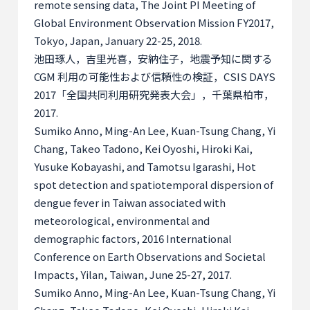
remote sensing data, The Joint PI Meeting of
Global Environment Observation Mission FY2017,
Tokyo, Japan, January 22-25, 2018.
池田琢人，吉里光喜，安納住子，地震予知に関する
CGM
利用の可能性および信頼性の検証，
CSIS DAYS
2017
「全国共同利用研究発表大会」，千葉県柏市，
2017.
Sumiko Anno, Ming-An Lee, Kuan-Tsung Chang, Yi
Chang, Takeo Tadono, Kei Oyoshi, Hiroki Kai,
Yusuke Kobayashi, and Tamotsu Igarashi, Hot
spot detection and spatiotemporal dispersion of
dengue fever in Taiwan associated with
meteorological, environmental and
demographic factors, 2016 International
Conference on Earth Observations and Societal
Impacts, Yilan, Taiwan, June 25-27, 2017.
Sumiko Anno, Ming-An Lee, Kuan-Tsung Chang, Yi