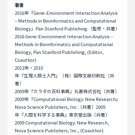
著書
2016
年『
Gene-Environment Interaction Analysis
– Methods in Bioinformatics and Computational
Biology
』
Pan Stanford Publishing.
（監修・共著）
2016 Gene-Environment Interaction Analysis –
Methods in Bioinformatics and Computational
Biology, Pan Stanford Publishing, (Editor,
Coauthor)
2012
年・
2010
年『生理人類士入門』（株）国際文献印刷社（共
著）
2009
年『カラダの百科事典』丸善株式会社（共著）
2009
年『
Computational Biology: New Research
』
Nova Science Publishers, Inc.
（共著）
2005
年『人間を科学する事典』東京堂出版（共著）
2009 Computational Biology: New Research,
Nova Science Publishers, Inc., (Coauthor)