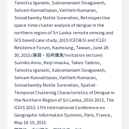
Tamotsu Igarashi, Subramaniam Sivaganesh,
Selvam Kannathasan, Vaithehi Kumaran,
Sinnathamby Noble Surendran, Retrospective
space-time cluster analysis of dengue in the
northern region of Sri Lanka: remote sensing and
GIS based case study, 2015 ICEO&SI and ICLEI
Resilience Forum, Kaohsiung, Taiwan, June 28-
30, 2015.(
基調・招待講演
/Invitation lecture)
Sumiko Anno, Keiji Imaoka, Takeo Tadono,
Tamotsu Igarashi, Subramaniam Sivaganesh,
Selvam Kannathasan, Vaithehi Kumaran,
Sinnathamby Noble Surendran, Spatial-
Temporal Clustering Characteristics of Dengue in
the Northern Region of Sri Lanka, 2010-2013, The
ICGIS 2015: 17th International Conference on
Geographic Information Systems, Paris, France,
May 18-19, 2015.