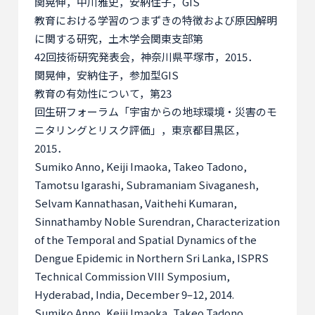
関晃伸，中川雅史，安納住子，
GIS
教育における学習のつまずきの特徴および原因解明
に関する研究，土木学会関東支部第
42
回技術研究発表会，神奈川県平塚市，
2015
．
関晃伸，安納住子，参加型
GIS
教育の有効性について，第
23
回生研フォーラム「宇宙からの地球環境・災害のモ
ニタリングとリスク評価」，東京都目黒区，
2015
．
Sumiko Anno, Keiji Imaoka, Takeo Tadono,
Tamotsu Igarashi, Subramaniam Sivaganesh,
Selvam Kannathasan, Vaithehi Kumaran,
Sinnathamby Noble Surendran, Characterization
of the Temporal and Spatial Dynamics of the
Dengue Epidemic in Northern Sri Lanka, ISPRS
Technical Commission VIII Symposium,
Hyderabad, India, December 9–12, 2014.
Sumiko Anno, Keiji Imaoka, Takeo Tadono,