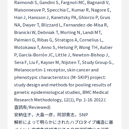
Raimondi S, Gandini S, Fargnoli MC, Bagnardi V,
Maisonneuve P, Specchia C, Kumar R, Nagore E,
Han J, Hansson J, Kanetsky PA, Ghiorzo P, Gruis
NA, Dwyer T, Blizzard L, Fernandez-de-Misa R,
Branicki W, Debniak T, Morling N, Landi MT,
Palmieri G, Ribas G, Stratigos A, Cornelius L,
Motokawa T, Anno S, Helsing P, Wong TH, Autier
P, García-Borrón JC, Little J, Newton-Bishop J,
Sera F, Liu F, Kayser M, Nijsten T, Study Group G.,
Melanocortin-1 receptor, skin cancer and
phenotypic characteristics (M-SKIP) project:
study design and methods for pooling results of
genetic epidemiological studies, BMC Medical
Research Methodology, 12(1), Pp. 1-16. 2012.(
査読有
/Reviewed)
安納住子，大島一彦，阿部貴志，
SNP
解析によって明らかにされたハプロタイプ構造に基