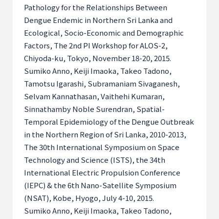
Pathology for the Relationships Between
Dengue Endemic in Northern Sri Lanka and
Ecological, Socio-Economic and Demographic
Factors, The 2nd PI Workshop for ALOS-2,
Chiyoda-ku, Tokyo, November 18-20, 2015.
Sumiko Anno, Keiji Imaoka, Takeo Tadono,
Tamotsu Igarashi, Subramaniam Sivaganesh,
Selvam Kannathasan, Vaithehi Kumaran,
Sinnathamby Noble Surendran, Spatial-
Temporal Epidemiology of the Dengue Outbreak
in the Northern Region of Sri Lanka, 2010-2013,
The 30th International Symposium on Space
Technology and Science (ISTS), the 34th
International Electric Propulsion Conference
(IEPC) & the 6th Nano-Satellite Symposium
(NSAT), Kobe, Hyogo, July 4-10, 2015.
Sumiko Anno, Keiji Imaoka, Takeo Tadono,