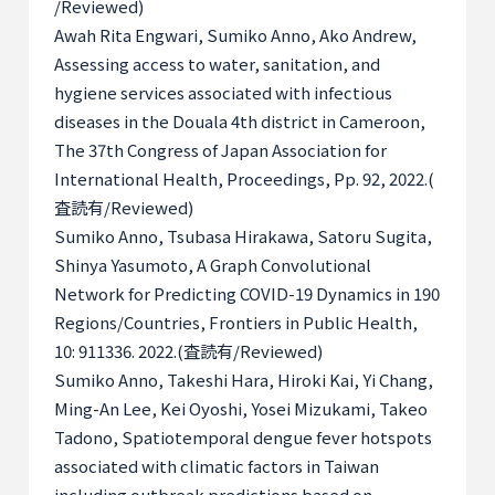
/Reviewed)
Awah Rita Engwari, Sumiko Anno, Ako Andrew,
Assessing access to water, sanitation, and
hygiene services associated with infectious
diseases in the Douala 4th district in Cameroon,
The 37th Congress of Japan Association for
International Health, Proceedings, Pp. 92, 2022.(
査読有
/Reviewed)
Sumiko Anno, Tsubasa Hirakawa, Satoru Sugita,
Shinya Yasumoto, A Graph Convolutional
Network for Predicting COVID-19 Dynamics in 190
Regions/Countries, Frontiers in Public Health,
10: 911336. 2022.(
査読有
/Reviewed)
Sumiko Anno, Takeshi Hara, Hiroki Kai, Yi Chang,
Ming-An Lee, Kei Oyoshi, Yosei Mizukami, Takeo
Tadono, Spatiotemporal dengue fever hotspots
associated with climatic factors in Taiwan
including outbreak predictions based on