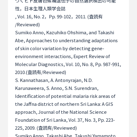
づくヒト皮膚色候補遺伝子の自然選択検出の可能
性，日本生理人類学会誌
, Vol. 16, No. 2
，
Pp. 99-102
，
2011. (
査読有
/Reviewed)
Sumiko Anno, Kazuhiko Ohshima, and Takashi
Abe, Approaches to understanding adaptations
of skin color variation by detecting gene-
environment interactions, Expert Review of
Molecular Diagnostics, Vol. 10, No. 8, Pp. 987-991,
2010.(
査読有
/Reviewed)
S. Kannathasan, A. Antonyrajan, N.D.
Karunaweera, S. Anno, S.N. Surendran,
Identification of potential malaria risk areas of
the Jaffna district of northern Sri Lanka: A GIS
approach, Journal of the National Science
Foundation of Sri Lanka, Vol. 37, No. 3, Pp. 223-
225, 2009. (
査読有
/Reviewed)
Sumiko Anno, Takashi Abe, Takushi Yamamoto,