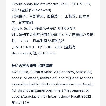
Evolutionary Bioinformatics, Vol.3, Pp. 169–178,
2007.(
査読有
/Reviewed)
安納住子，阿部貴志，西良浩一，工藤奨，山本卓
志，緒方是嗣，
Vijay K. Goel
，多遺伝子座における
SNP
対立遺伝子の相互作用が及ぼすヒトの皮膚色の多様
性について，日本生理人類学会誌
, Vol. 12, No. 1
，
Pp. 1-10
，
2007. (
査読有
/Reviewed),
他
/and others.
最近の学会発表
,
招聘講演
Awah Rita, Sumiko Anno, Ako Andrew, Assessing
access to water, sanitation, and hygiene services
associated with infectious diseases in the Douala
4th district in Cameroon, The 37th Congress of
Japan Association for International Health 2022
年
11
月
19
日