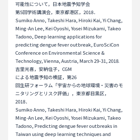
可能性について，日本地震予知学会
第
5
回学術講演会，東京都港区，
2018
．
Sumiko Anno, Takeshi Hara, Hiroki Kai, Yi Chang,
Ming-An Lee, Kei Oyoshi, Yosei Mizukami, Takeo
Tadono, Deep learning applications for
predicting dengue fever outbreak, EuroSciCon
Conference on Environmental Science &
Technology, Vienna, Austria, March 29-31, 2018.
吉里光喜，安納住子，
CGM
による地震予知の検証，第
26
回生研フォーラム「宇宙からの地球環境・災害のモ
ニタリングとリスク評価」，東京都目黒区，
2018
．
Sumiko Anno, Takeshi Hara, Hiroki Kai, Yi Chang,
Ming-An Lee, Kei Oyoshi, Yosei Mizukami, Takeo
Tadono, Predicting dengue fever outbreaks in
Taiwan using deep learning techniques and