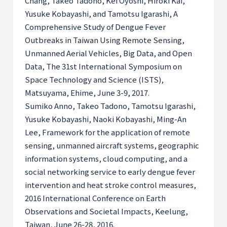
Chang, Takeo Tadono, Kei Oyoshi, Hiroki Kai,
Yusuke Kobayashi, and Tamotsu Igarashi, A
Comprehensive Study of Dengue Fever
Outbreaks in Taiwan Using Remote Sensing,
Unmanned Aerial Vehicles, Big Data, and Open
Data, The 31st International Symposium on
Space Technology and Science (ISTS),
Matsuyama, Ehime, June 3-9, 2017.
Sumiko Anno, Takeo Tadono, Tamotsu Igarashi,
Yusuke Kobayashi, Naoki Kobayashi, Ming-An
Lee, Framework for the application of remote
sensing, unmanned aircraft systems, geographic
information systems, cloud computing, and a
social networking service to early dengue fever
intervention and heat stroke control measures,
2016 International Conference on Earth
Observations and Societal Impacts, Keelung,
Taiwan, June 26-28, 2016.