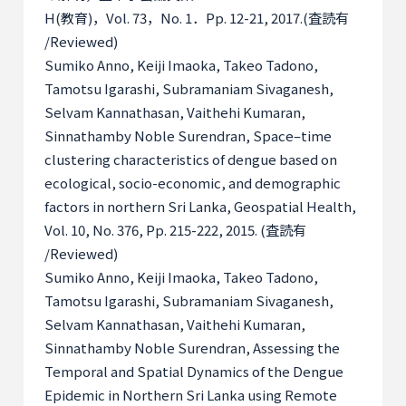
H(
教育
)
，
Vol. 73
，
No. 1
．
Pp. 12-21, 2017.(
査読有
/Reviewed)
Sumiko Anno, Keiji Imaoka, Takeo Tadono,
Tamotsu Igarashi, Subramaniam Sivaganesh,
Selvam Kannathasan, Vaithehi Kumaran,
Sinnathamby Noble Surendran, Space–time
clustering characteristics of dengue based on
ecological, socio-economic, and demographic
factors in northern Sri Lanka, Geospatial Health,
Vol. 10, No. 376, Pp. 215-222, 2015. (
査読有
/Reviewed)
Sumiko Anno, Keiji Imaoka, Takeo Tadono,
Tamotsu Igarashi, Subramaniam Sivaganesh,
Selvam Kannathasan, Vaithehi Kumaran,
Sinnathamby Noble Surendran, Assessing the
Temporal and Spatial Dynamics of the Dengue
Epidemic in Northern Sri Lanka using Remote