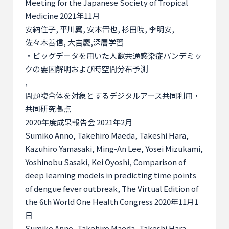
Meeting for the Japanese Society of Tropical
Medicine 2021
年
11
月
安納住子
,
平川翼
,
安本晋也
,
杉田暁
,
李明安
,
佐々木善信
,
大吉慶
,
深層学習
・ビッグデータを用いた人獣共通感染症パンデミッ
クの要因解明および時空間分布予測
,
問題複合体を対象とするデジタルアース共同利用・
共同研究拠点
2020
年度成果報告会
2021
年
2
月
Sumiko Anno, Takehiro Maeda, Takeshi Hara,
Kazuhiro Yamasaki, Ming-An Lee, Yosei Mizukami,
Yoshinobu Sasaki, Kei Oyoshi, Comparison of
deep learning models in predicting time points
of dengue fever outbreak, The Virtual Edition of
the 6th World One Health Congress 2020
年
11
月
1
日
Sumiko Anno, Takehiro Maeda, Takeshi Hara,