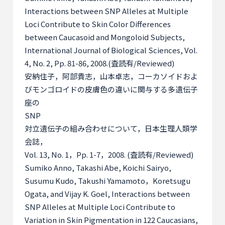
Interactions between SNP Alleles at Multiple
Loci Contribute to Skin Color Differences
between Caucasoid and Mongoloid Subjects,
International Journal of Biological Sciences, Vol.
4, No. 2, Pp. 81-86, 2008.(
査読有
/Reviewed)
安納住子，阿部貴志，山本卓志，コーカソイドおよ
びモンゴロイドの皮膚色の違いに関与する多遺伝子
座の
SNP
対立遺伝子の組み合わせについて，日本生理人類学
会誌，
Vol. 13, No. 1
，
Pp. 1-7
，
2008. (
査読有
/Reviewed)
Sumiko Anno, Takashi Abe, Koichi Sairyo,
Susumu Kudo, Takushi Yamamoto
，
Koretsugu
Ogata, and Vijay K. Goel, Interactions between
SNP Alleles at Multiple Loci Contribute to
Variation in Skin Pigmentation in 122 Caucasians,