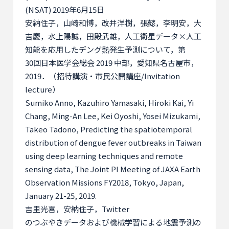
(NSAT) 2019
年
6
月
15
日
安納住子，山崎和博，改井洋樹，張懿，李明安，大
吉慶，水上陽誠，田殿武雄，人工衛星データ×人工
知能を応用したデング熱発生予測について，第
30
回日本医学会総会
2019
中部，愛知県名古屋市，
2019
．（招待講演・市民公開講座
/Invitation
lecture
）
Sumiko Anno, Kazuhiro Yamasaki, Hiroki Kai, Yi
Chang, Ming-An Lee, Kei Oyoshi, Yosei Mizukami,
Takeo Tadono, Predicting the spatiotemporal
distribution of dengue fever outbreaks in Taiwan
using deep learning techniques and remote
sensing data, The Joint PI Meeting of JAXA Earth
Observation Missions FY2018, Tokyo, Japan,
January 21-25, 2019.
吉里光喜，安納住子，
Twitter
のつぶやきデータおよび機械学習による地震予測の