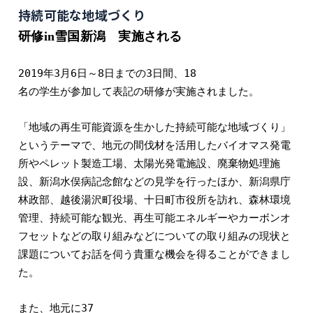
持続可能な地域づくり
研修
in
雪国新潟 実施される
2019
年
3
月
6
日～
8
日までの
3
日間、
18
名の学生が参加して表記の研修が実施されました。
「地域の再生可能資源を生かした持続可能な地域づくり」
というテーマで、地元の間伐材を活用したバイオマス発電
所やペレット製造工場、太陽光発電施設、廃棄物処理施
設、新潟水俣病記念館などの見学を行ったほか、新潟県庁
林政部、越後湯沢町役場、十日町市役所を訪れ、森林環境
管理、持続可能な観光、再生可能エネルギーやカーボンオ
フセットなどの取り組みなどについての取り組みの現状と
課題についてお話を伺う貴重な機会を得ることができまし
た。
また、地元に
37