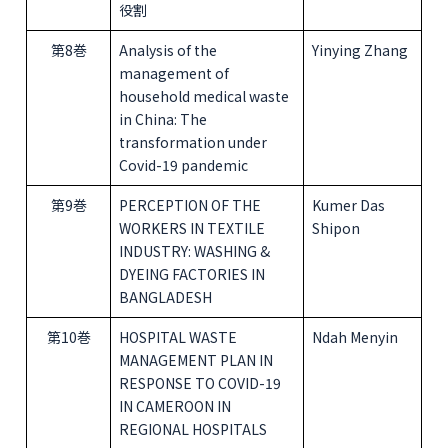
役割
第8巻
Analysis of the
Yinying Zhang
management of
household medical waste
in China: The
transformation under
Covid-19 pandemic
第9巻
PERCEPTION OF THE
Kumer Das
WORKERS IN TEXTILE
Shipon
INDUSTRY: WASHING &
DYEING FACTORIES IN
BANGLADESH
第10巻
HOSPITAL WASTE
Ndah Menyin
MANAGEMENT PLAN IN
RESPONSE TO COVID-19
IN CAMEROON IN
REGIONAL HOSPITALS