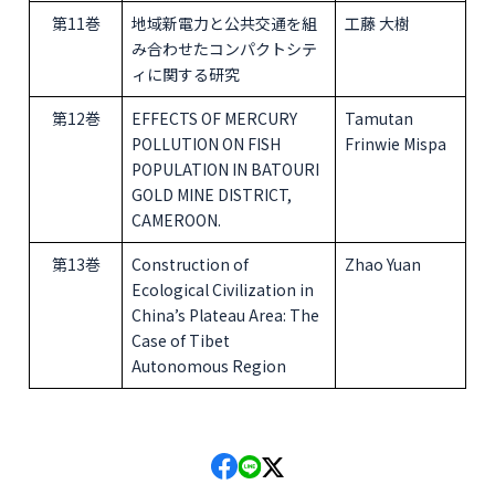
第11巻
地域新電力と公共交通を組
工藤 大樹
み合わせたコンパクトシテ
ィに関する研究
第12巻
EFFECTS OF MERCURY
Tamutan
POLLUTION ON FISH
Frinwie Mispa
POPULATION IN BATOURI
GOLD MINE DISTRICT,
CAMEROON.
第13巻
Construction of
Zhao Yuan
Ecological Civilization in
China’s Plateau Area: The
Case of Tibet
Autonomous Region