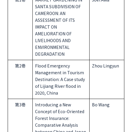
SANTA SUBDIVISION OF
CAMEROON: AN
ASSESSMENT OF ITS
IMPACT ON
AMELIORATION OF
LIVELIHOODS AND
ENVIRONMENTAL
DEGRADATION
第2巻
Flood Emergency
Zhou Lingyun
Management in Tourism
Destination: A Case study
of Lijiang River flood in
2020, China
第3巻
Introducing a New
Bo Wang
Concept of Eco-Oriented
Forest Insurance:
Comparative Analysis
between China and Japan