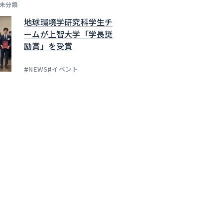
未分類
地球環境学研究科学生チ
ームが上智大学「学長奨
励賞」を受賞
#
#
NEWS
イベント