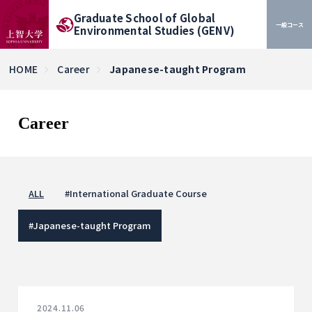
Graduate School of Global
一般コース
Environmental Studies (GENV)
HOME
Career
Japanese-taught Program
Career
ALL
#
International Graduate Course
#
Japanese-taught Program
2024.11.06